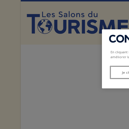
En cliquant
améliorer la
Je c